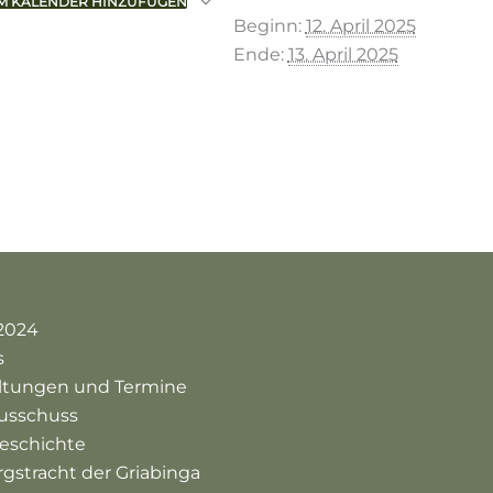
M KALENDER HINZUFÜGEN
Beginn:
12. April 2025
Ende:
13. April 2025
2024
s
altungen und Termine
usschuss
eschichte
rgstracht der Griabinga