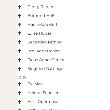
Georg Rieder
Edmund Höß
Hannelore Gerl
Luise Huber
Sebastian Bichler
Irmi Angermaier
Franz Anner Senior
Siegfried Gattinger
2019
Evi Max
Helene Scheller
Erna Obermaier