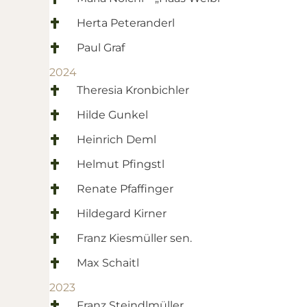
Herta Peteranderl
Paul Graf
2024
Theresia Kronbichler
Hilde Gunkel
Heinrich Deml
Helmut Pfingstl
Renate Pfaffinger
Hildegard Kirner
Franz Kiesmüller sen.
Max Schaitl
2023
Franz Steindlmüller