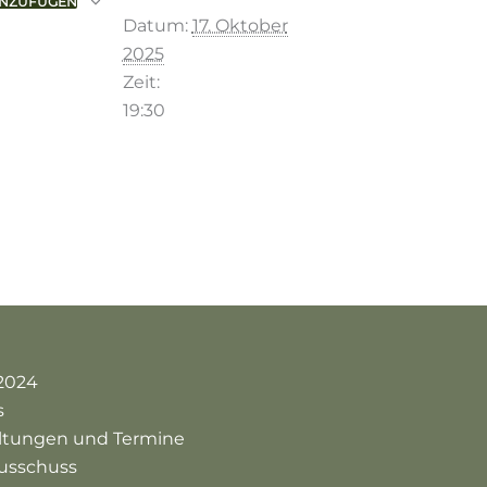
INZUFÜGEN
Datum:
17. Oktober
2025
Zeit:
19:30
2024
s
altungen und Termine
usschuss