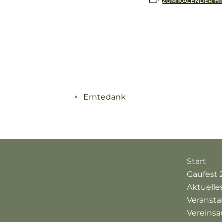
ZUM KALENDER H
Erntedank
Start
Gaufest 
Aktuelle
Veranst
Vereinsa