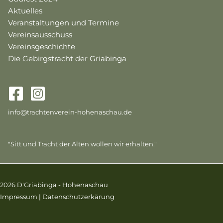
Aktuelles
Veranstaltungen und Termine
Vereinsausschuss
Vereinsgeschichte
Die Gebirgstracht der Griabinga
info@trachtenverein-hohenaschau.de
"Sitt und Tracht der Alten wollen wir erhalten."
2026 D'Griabinga - Hohenaschau
Impressum
|
Datenschutzerkärung