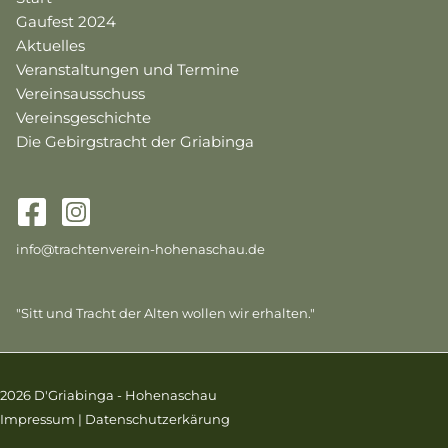
Gaufest 2024
Aktuelles
Veranstaltungen und Termine
Vereinsausschuss
Vereinsgeschichte
Die Gebirgstracht der Griabinga
info@trachtenverein-hohenaschau.de
"Sitt und Tracht der Alten wollen wir erhalten."
2026 D'Griabinga - Hohenaschau
Impressum
|
Datenschutzerkärung