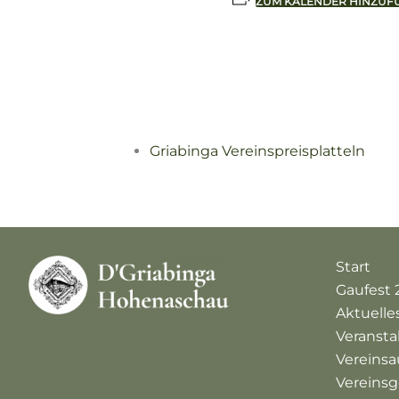
ZUM KALENDER HINZUF
Griabinga Vereinspreisplatteln
Start
Gaufest 
Aktuelle
Veranst
Vereinsa
Vereinsg