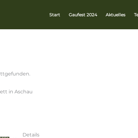
Start
Gaufest 2024
Aktuelles
T
attgefunden.
lett in Aschau
Details