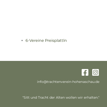
6-Vereine Preisplattln
info@trachtenverein-hohenaschau.de
"Sitt und Tracht der Alten wollen wir erhalten."