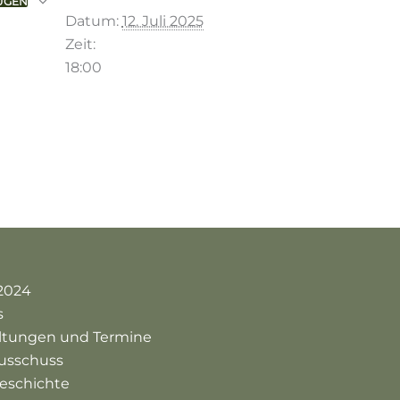
ÜGEN
Datum:
12. Juli 2025
Zeit:
18:00
2024
s
altungen und Termine
usschuss
eschichte