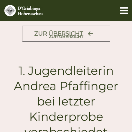
Zum
Inhalt
springen
ZUR ÜBERSICHT
ZUR ÜBERSICHT
1. Jugendleiterin
Andrea Pfaffinger
bei letzter
Kinderprobe
verabschiedet