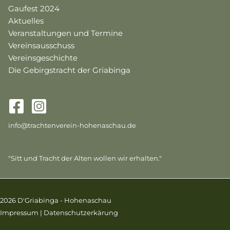
Gaufest 2024
Aktuelles
Veranstaltungen und Termine
Vereinsausschuss
Vereinsgeschichte
Die Gebirgstracht der Griabinga
info@trachtenverein-hohenaschau.de
"Sitt und Tracht der Alten wollen wir erhalten."
2026 D'Griabinga - Hohenaschau
Impressum
|
Datenschutzerkärung