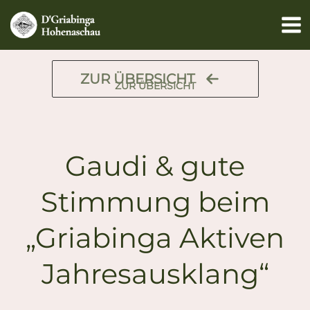
Zum
Inhalt
springen
ZUR ÜBERSICHT
ZUR ÜBERSICHT
Gaudi & gute
Stimmung beim
„Griabinga Aktiven
Jahresausklang“