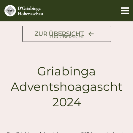
Zum
Inhalt
springen
ZUR ÜBERSICHT
ZUR ÜBERSICHT
Griabinga
Adventshoagascht
2024