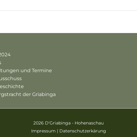
2024
s
altungen und Termine
usschuss
eschichte
rgstracht der Griabinga
2026 D'Griabinga - Hohenaschau
Impressum
|
Datenschutzerkärung