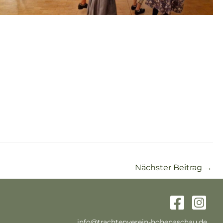
Nächster Beitrag
→
info@trachtenverein-hohenaschau.de