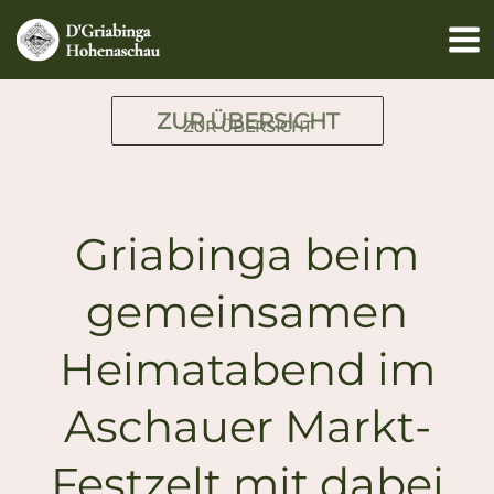
Zum
Inhalt
springen
ZUR ÜBERSICHT
ZUR ÜBERSICHT
Griabinga beim
gemeinsamen
Heimatabend im
Aschauer Markt-
Festzelt mit dabei