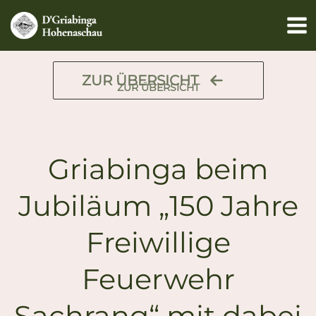
Zum
Inhalt
springen
ZUR ÜBERSICHT
ZUR ÜBERSICHT
Griabinga beim
Jubiläum „150 Jahre
Freiwillige
Feuerwehr
Sachrang“ mit dabei