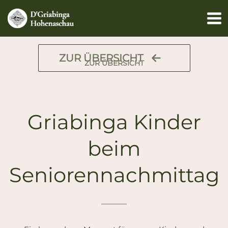
Zum
Inhalt
springen
ZUR ÜBERSICHT
ZUR ÜBERSICHT
Griabinga Kinder
beim
Seniorennachmittag