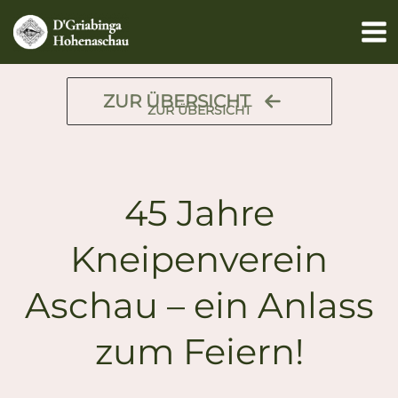
Zum
Inhalt
springen
ZUR ÜBERSICHT
ZUR ÜBERSICHT
45 Jahre
Kneipenverein
Aschau – ein Anlass
zum Feiern!