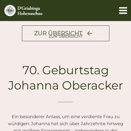
Zum
Inhalt
springen
ZUR ÜBERSICHT
ZUR ÜBERSICHT
70. Geburtstag
Johanna Oberacker
Ein besonderer Anlass, um eine verdiente Frau zu
würdigen: Johanna hat sich über Jahrzehnte hinweg
mit großem Engagement – insbesondere in der