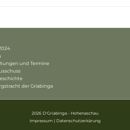
2024
s
altungen und Termine
usschuss
eschichte
rgstracht der Griabinga
2026 D'Griabinga - Hohenaschau
Impressum
|
Datenschutzerkärung