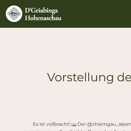
Zum
Inhalt
springen
Vorstellung 
Es ist vollbracht!
Der @chiemgau_alpenve