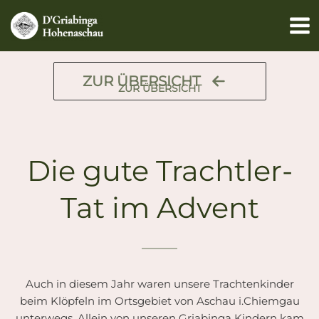
Zum
Inhalt
springen
ZUR ÜBERSICHT
ZUR ÜBERSICHT
Die gute Trachtler-
Tat im Advent
Auch in diesem Jahr waren unsere Trachtenkinder
beim Klöpfeln im Ortsgebiet von Aschau i.Chiemgau
unterwegs. Allein von unseren Griabinga Kindern kam