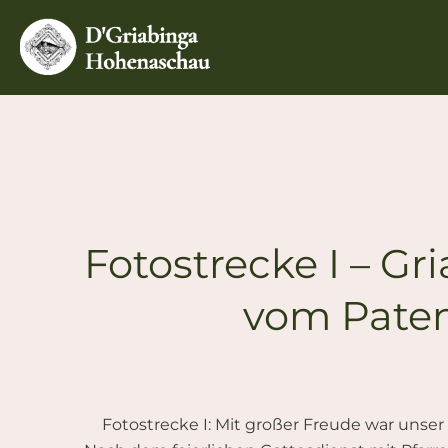
Zum
Inhalt
springen
Fotostrecke I – G
vom Paten
Fotostrecke I: Mit großer Freude war unse