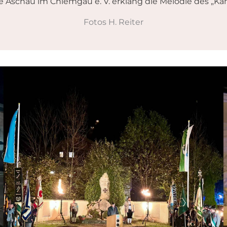
 Aschau im Chiemgau e. V. erklang die Melodie des „Ka
Fotos H. Reiter