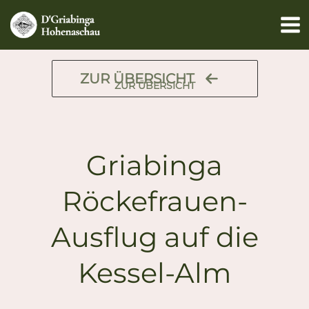
Zum
Inhalt
springen
ZUR ÜBERSICHT
ZUR ÜBERSICHT
Griabinga
Röckefrauen-
Ausflug auf die
Kessel-Alm