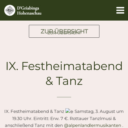
Zum
Inhalt
springen
ZUR ÜBERSICHT
ZUR ÜBERSICHT
IX. Festheimatabend
& Tanz
IX. Festheimatabend & Tanz
Samstag, 3. August um
19.30 Uhr. Eintritt: Erw. 7 €. Rottauer Tanzlmusi &
anschließend Tanz mit den
@alpenlandlermusikanten
.