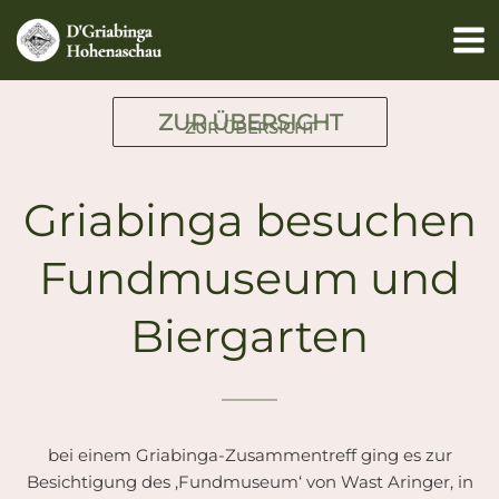
Zum
Inhalt
springen
ZUR ÜBERSICHT
ZUR ÜBERSICHT
Griabinga besuchen
Fundmuseum und
Biergarten
bei einem Griabinga-Zusammentreff ging es zur
Besichtigung des ‚Fundmuseum‘ von Wast Aringer, in