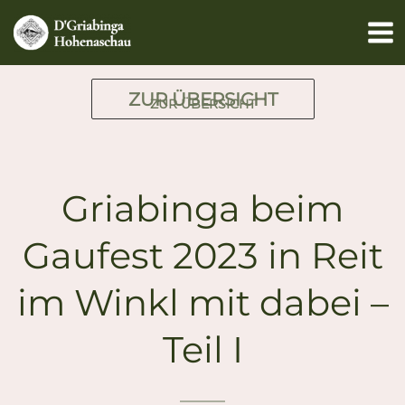
Zum
Inhalt
springen
ZUR ÜBERSICHT
ZUR ÜBERSICHT
Griabinga beim
Gaufest 2023 in Reit
im Winkl mit dabei –
Teil I