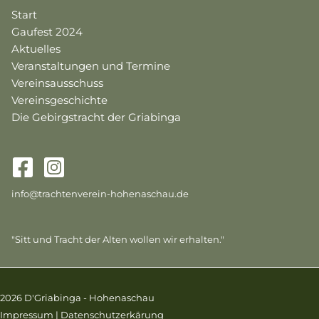
Start
Gaufest 2024
Aktuelles
Veranstaltungen und Termine
Vereinsausschuss
Vereinsgeschichte
Die Gebirgstracht der Griabinga
info@trachtenverein-hohenaschau.de
"Sitt und Tracht der Alten wollen wir erhalten."
2026 D'Griabinga - Hohenaschau
Impressum
|
Datenschutzerkärung