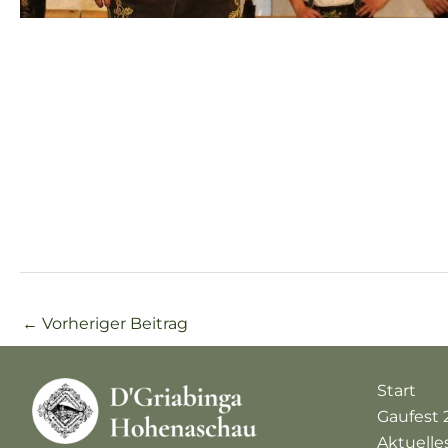
←
Vorheriger Beitrag
Start
Gaufest 
Aktuelle