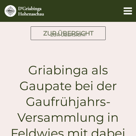
Zum
Inhalt
springen
ZUR ÜBERSICHT
ZUR ÜBERSICHT
Griabinga als
Gaupate bei der
Gaufrühjahrs-
Versammlung in
Feldwies mit dabei