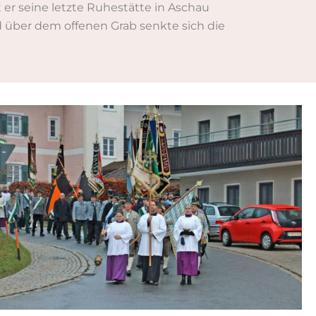
t er seine letzte Ruhestätte in Aschau
d über dem offenen Grab senkte sich die