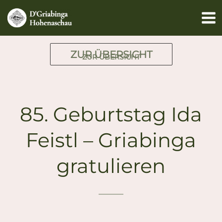
Zum
Inhalt
springen
ZUR ÜBERSICHT
ZUR ÜBERSICHT
85. Geburtstag Ida
Feistl – Griabinga
gratulieren