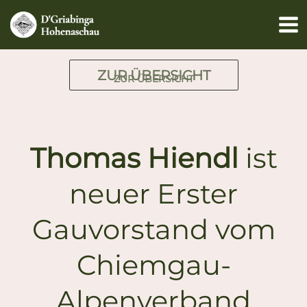
Zum
Inhalt
springen
ZUR ÜBERSICHT
ZUR ÜBERSICHT
Thomas Hiendl
ist
neuer Erster
Gauvorstand vom
Chiemgau-
Alpenverband