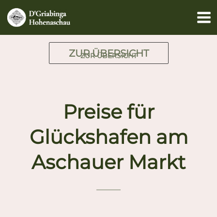
Zum
Inhalt
springen
ZUR ÜBERSICHT
ZUR ÜBERSICHT
Preise für
Glückshafen am
Aschauer Markt