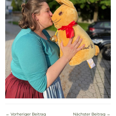
←
Vorheriger Beitrag
Nächster Beitrag
→