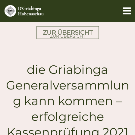
Zum
Inhalt
springen
ZUR ÜBERSICHT
ZUR ÜBERSICHT
die Griabinga
Generalversammlun
g kann kommen –
erfolgreiche
Kassenprüfung 2021