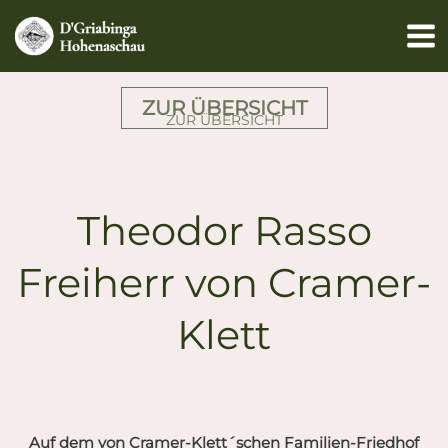
Zum
Inhalt
springen
ZUR ÜBERSICHT
ZUR ÜBERSICHT
Theodor Rasso
Freiherr von Cramer-
Klett
Auf dem von Cramer-Klett´schen Familien-Friedhof